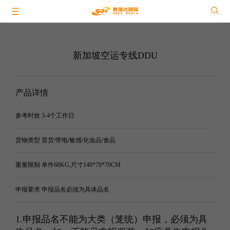
新加坡空运专线DDU
产品详情
参考时效 3-4个工作日
货物类型 普货/带电/敏感/化妆品/食品
重量限制 单件68KG,尺寸140*70*70CM
申报要求 申报品名必须为具体品名
1.申报品名不能为大类（笼统）申报，必须为具