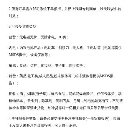
2.所有订单需在我司系统下单预报，并贴上我司专属面单，以免耽误中转
时效；
3.可接受货物类型
普货：无电磁无牌、无牌家电、3C类；
内电：内置电池产品：电动车、剃须刀、无人机、手电钻等（电池需提供
MSDS报告）.设备仪器等；
敏感：食品、仿牌，化妆品、电子烟、医疗类等；
特货：药品,化工类,成人用品,粉末液体等（粉末液体需提供MSDS报
告）；
拒收：酒， 烟草(电子烟)，鲜活食品，易燃易爆危险品、任何气体类、动
植物标本， 杀虫剂，除草剂，管制刀具、弓弩，纯电池如充电宝，不明液
体粉末等国家禁止货物，如冲货需对一切相关港口海关等后果全权负责。
4.单独报关件交货：请务必在交接单备注单独报关(一般贸易报关)，若由
于发货人未备注导致漏报关，客人自行承担。