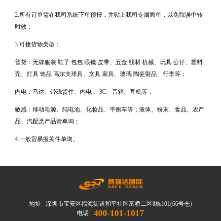
2.所有订单需在我司系统下单预报，并贴上我司专属面单，以免耽误中转
时效；
3.可接货物类型：
普货：无牌服装 鞋子 包包 眼镜 皮带、五金 线材 机械、玩具 公仔、塑料
壳、灯具 饰品 高尔夫球具、文具 家具、玻璃 陶瓷製品、行李等；
内电：马达、带磁货件、内电 、3C、音箱、耳机等；
敏感：移动电源、纯电池、化妆品、平衡车等；液体、粉末、食品、农产
品、汽配类产品请单询；
4.一般贸易报关件单询。
地址
深圳市宝安区福海街道和平社区富桥二区8栋101(66号仓)
400-101-1017
电话